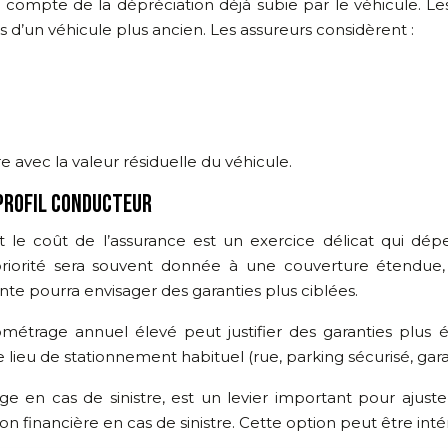
tient compte de la dépréciation déjà subie par le véhicule
s d’un véhicule plus ancien. Les assureurs considèrent :
re avec la valeur résiduelle du véhicule.
PROFIL CONDUCTEUR
 et le coût de l’assurance est un exercice délicat qui 
riorité sera souvent donnée à une couverture étendue, 
e pourra envisager des garanties plus ciblées.
ométrage annuel élevé peut justifier des garanties plus é
ieu de stationnement habituel (rue, parking sécurisé, garag
rge en cas de sinistre, est un levier important pour ajust
n financière en cas de sinistre. Cette option peut être int