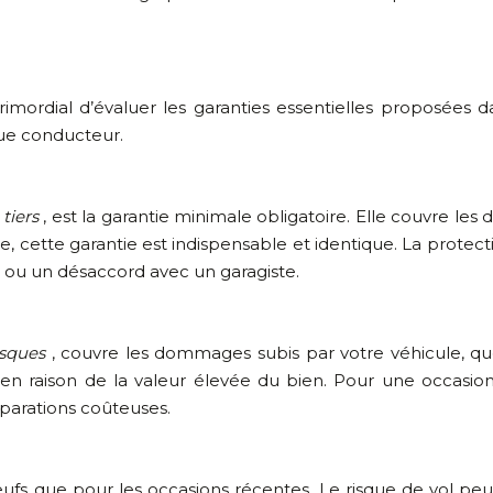
rimordial d’évaluer les garanties essentielles proposées da
ue conducteur.
 tiers
, est la garantie minimale obligatoire. Elle couvre l
te garantie est indispensable et identique. La protection j
 ou un désaccord avec un garagiste.
isques
, couvre les dommages subis par votre véhicule, q
n raison de la valeur élevée du bien. Pour une occasion
éparations coûteuses.
neufs que pour les occasions récentes. Le risque de vol pe