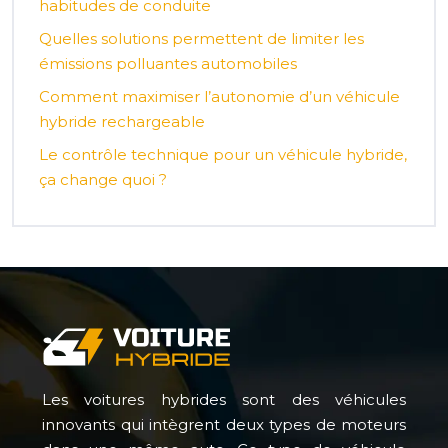
habitudes de conduite
Quelles solutions permettent de limiter les
émissions polluantes automobiles
Comment maximiser l’autonomie d’un véhicule
hybride rechargeable
Le contrôle technique pour un véhicule hybride,
ça change quoi ?
Les voitures hybrides sont des véhicules
innovants qui intègrent deux types de moteurs